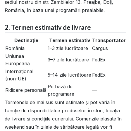
sediul nostru din str. Zambilelor 13, Preajba, Dolj,
România, în baza unei programări prealabile.
2. Termen estimativ de livrare
Destinație
Termen estimativ
Transportator
România
1–3 zile lucrătoare
Cargus
Uniunea
3–7 zile lucrătoare
FedEx
Europeană
Internațional
5–14 zile lucrătoare
FedEx
(non-UE)
Pe bază de
Ridicare personală
—
programare
Termenele de mai sus sunt estimate și pot varia în
funcție de disponibilitatea produselor în stoc, locația
de livrare și condițiile curierului. Comenzile plasate în
weekend sau în zilele de sărbătoare legală vor fi