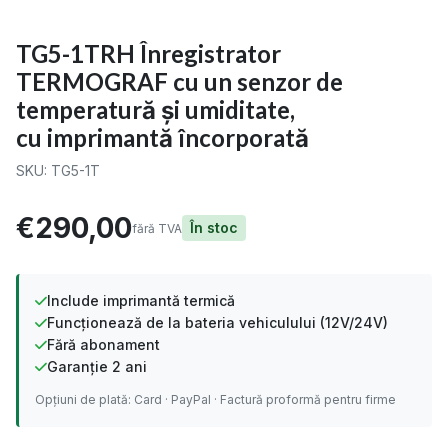
TG5-1TRH Înregistrator
TERMOGRAF cu un senzor de
temperatură și umiditate,
cu imprimantă încorporată
SKU:
TG5-1T
€290,00
În stoc
fără TVA
Include imprimantă termică
Funcționează de la bateria vehiculului (12V/24V)
Fără abonament
Garanție 2 ani
Opțiuni de plată: Card · PayPal · Factură proformă pentru firme