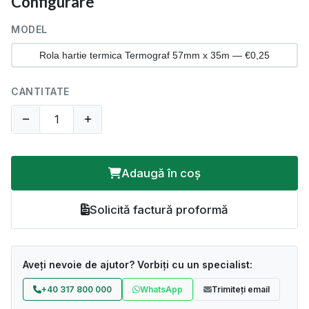
Configurare
MODEL
Rola hartie termica Termograf 57mm x 35m — €0,25
CANTITATE
−
+
Adaugă în coș
Solicită factură proformă
Aveți nevoie de ajutor? Vorbiți cu un specialist:
+40 317 800 000
WhatsApp
Trimiteți email