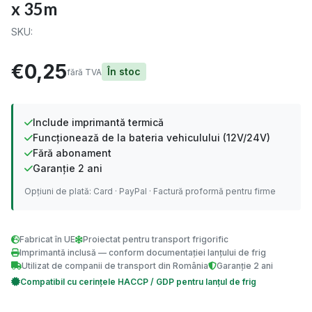
x 35m
SKU:
€0,25
În stoc
fără TVA
Include imprimantă termică
Funcționează de la bateria vehiculului (12V/24V)
Fără abonament
Garanție 2 ani
Opțiuni de plată: Card · PayPal · Factură proformă pentru firme
Fabricat în UE
Proiectat pentru transport frigorific
Imprimantă inclusă — conform documentației lanțului de frig
Utilizat de companii de transport din România
Garanție 2 ani
Compatibil cu cerințele HACCP / GDP pentru lanțul de frig